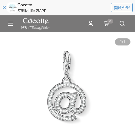
Cocotte
開啟APP
立刻使用官方APP
0
1
/
1