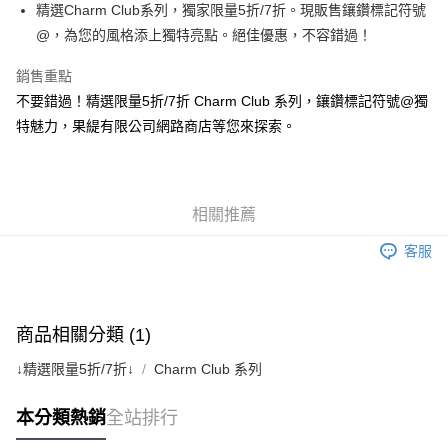
街口支付
精選Charm Club系列，獨家限量5折/7折。現販售鑲鑽標記符號
@，為您的風格添上獨特亮點。絕佳優惠，不容錯過！
悠遊付
銷售重點
ATM付款
不要錯過！精選限量5折/7折 Charm Club 系列，鑲鑽標記符號@獨
特魅力，果緹有限公司網路商店等您來探索。
運送方式
黑貓宅急便
每筆NT$100，滿NT$3,000(含以上)免運費
相關推薦
客服
商品相關分類 (1)
↓精選限量5折/7折↓
Charm Club 系列
本分類熱銷
全站排行