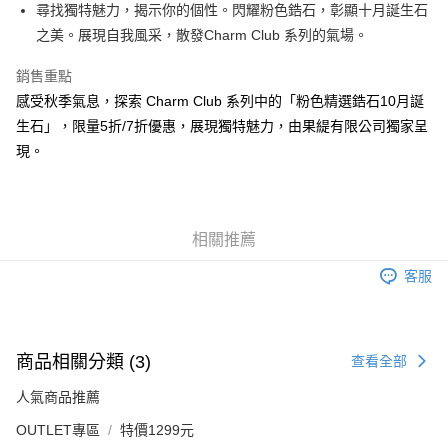
街口支付
尋找獨特魅力，揭示你的個性。閃耀粉色鋯石，彰顯十月誕生石
之美。展現自我風采，散發Charm Club 系列的氣場。
悠遊付
銷售重點
ATM付款
感受秋季氣息，探索 Charm Club 系列中的「粉色精選鋯石10月誕
生石」，限量5折/7折優惠，展現獨特魅力，由果緹有限公司獨家呈
運送方式
現。
黑貓宅急便
每筆NT$100，滿NT$3,000(含以上)免運費
相關推薦
客服
商品相關分類 (3)
查看全部
人氣商品推薦
OUTLET專區
特價1299元