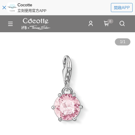
Cocotte
開啟APP
立刻使用官方APP
0
1
/
1