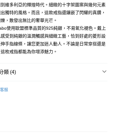
回到維多利亞的輝煌時代。細緻的十字架圖案與幾何元素
便
現出獨特的風格。而且，這款戒指還鑲嵌了閃耀的真鑽，
00，滿NT$3,000(含以上)免運費
閃爍，散發出無比的奢華光芒。
s Sabo使用歐盟標準品質的925純銀，不易氧化褪色。戴上
以感受到純銀的溫潤觸感與細緻工藝，恰到好處的菱形設
延伸手指線條，讓您更加迷人動人。不論是日常穿搭還是
，這枚戒指都能為你增添魅力。
類 (4)
推薦
客服
Glam & Soul 系列
折/7折↓
戒指 Ring
~蛇年開運幸運飾物專區
十字架┼