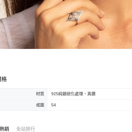
規格
材質
925純銀硫化處理、真鑽
戒圍
54
熱銷
全站排行