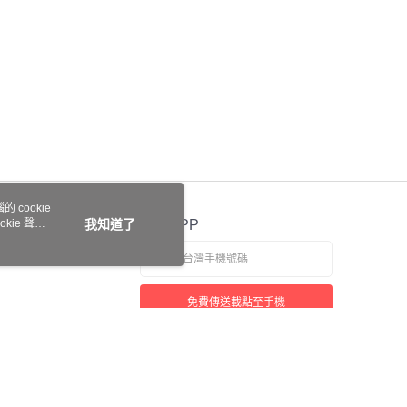
 cookie
kie 聲明
我知道了
官方APP
免費傳送載點至手機
本站最佳瀏覽環境請使用 Google Chrome、Firefox 或 Edge 以上版本