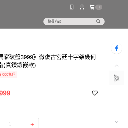
0
獨家破盤3999》微復古宮廷十字架幾何
指(真鑽鑲嵌款)
3,000免運
999