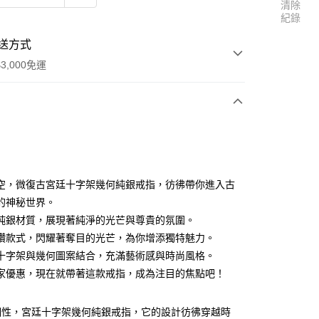
清除
紀錄
送方式
3,000免運
次付款
空，微復古宮廷十字架幾何純銀戒指，彷彿帶你進入古
的神秘世界。
純銀材質，展現著純淨的光芒與尊貴的氛圍。
鑽款式，閃耀著奪目的光芒，為你增添獨特魅力。
十字架與幾何圖案結合，充滿藝術感與時尚風格。
家優惠，現在就帶著這款戒指，成為注目的焦點吧！
個性，宮廷十字架幾何純銀戒指，它的設計彷彿穿越時