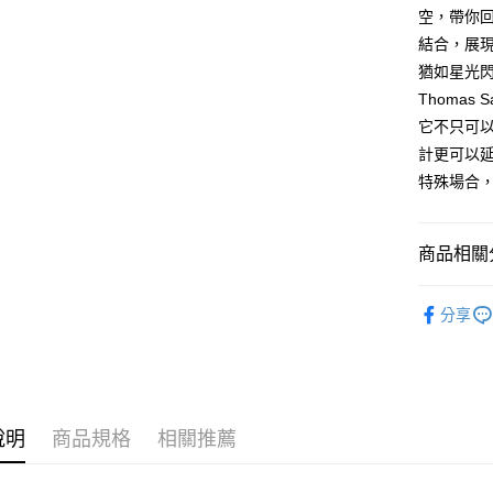
空，帶你
黑貓宅急
結合，展
每筆NT$1
猶如星光
Thoma
它不只可
計更可以
特殊場合
商品相關分
人氣商品
分享
戒指 Ring
↓精選限量5
蛇采飛揚
說明
商品規格
相關推薦