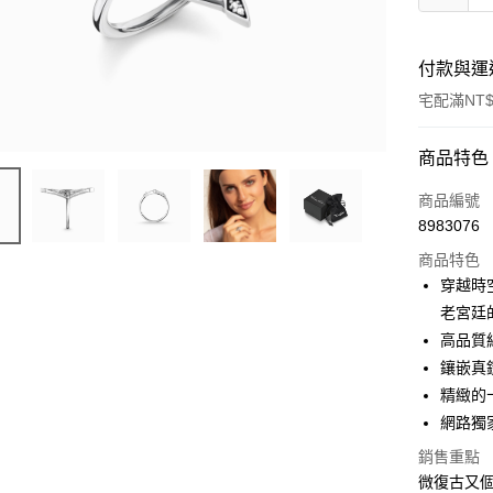
付款與運
宅配滿NT$
付款方式
商品特色
信用卡一
商品編號
8983076
LINE Pay
商品特色
Apple Pay
穿越時
老宮廷
街口支付
高品質
悠遊付
鑲嵌真
精緻的
ATM付款
網路獨
銷售重點
運送方式
微復古又