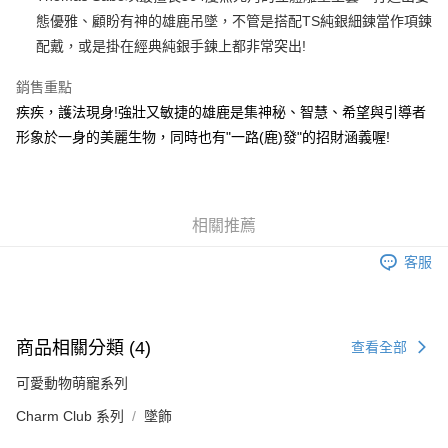
態優雅、顧盼有神的雄鹿吊墜，不管是搭配TS純銀細鍊當作項鍊
每筆NT$100，滿NT$3,000(含以上)免運費
配戴，或是掛在經典純銀手鍊上都非常突出!
銷售重點
疾疾，護法現身!強壯又敏捷的雄鹿是集神秘、智慧、希望與引導者
形象於一身的美麗生物，同時也有"一路(鹿)發"的招財涵義喔!
相關推薦
客服
商品相關分類 (4)
查看全部
可愛動物萌寵系列
Charm Club 系列
墜飾