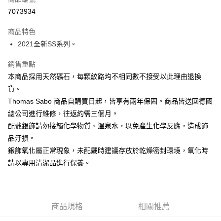
悠遊付
7073934
ATM付款
商品特色
2021全新SS系列。
運送方式
黑貓宅急便
銷售重點
本商品採用天然礦石，每顆紋路均不相同數不接受以此理由退換
每筆NT$100，滿NT$3,000(含以上)免運費
貨。
Thomas Sabo 商品自購買日起，皆享有兩年保固。商品皆送回德國
總公司進行維修，往返約需三個月。
配戴銀飾請勿接觸化學物質、溫泉水，以免產生化學反應，造成飾
品汙損。
銀飾氧化屬正常現象，未配戴時建議存放於乾燥密封環境，氧化時
請以專用清潔品進行保養。
商品規格
相關推薦