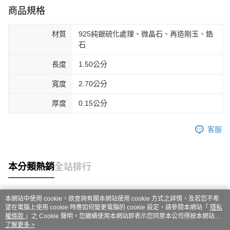
商品規格
材質
925純銀硫化處理、微晶石、再造剛玉、鋯
石
長度
1.50公分
寬度
2.70公分
厚度
0.15公分
客服
本分類熱銷
全站排行
本網站中使用 cookie，欲查詢有關本網站使用 cookie 方式之詳情，及若您不希
熱門標籤
望在電腦上使用 cookie 時應如何變更電腦的 cookie 設定，請參閱本網站「
隱私
權條款
」之 Cookie 聲明。您繼續使用本網站即表示您同意本公司得按本網站使
用條款之 Cookie 聲明使用 cookie。
了解更多 >