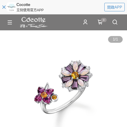
Cocotte
開啟APP
立刻使用官方APP
0
1
/
1