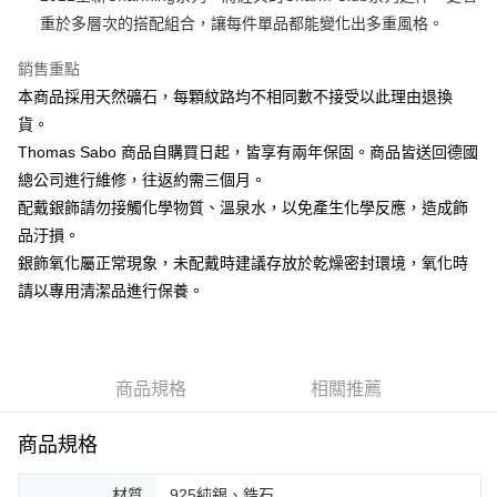
運送方式
重於多層次的搭配組合，讓每件單品都能變化出多重風格。
黑貓宅急便
銷售重點
每筆NT$100，滿NT$3,000(含以上)免運費
本商品採用天然礦石，每顆紋路均不相同數不接受以此理由退換
貨。
Thomas Sabo 商品自購買日起，皆享有兩年保固。商品皆送回德國
總公司進行維修，往返約需三個月。
配戴銀飾請勿接觸化學物質、溫泉水，以免產生化學反應，造成飾
品汙損。
銀飾氧化屬正常現象，未配戴時建議存放於乾燥密封環境，氧化時
請以專用清潔品進行保養。
商品規格
相關推薦
商品規格
材質
925純銀、鋯石