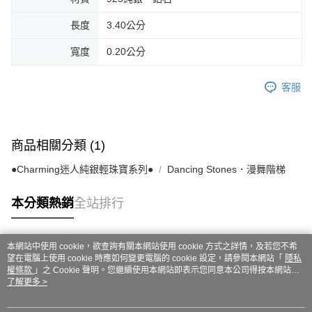
長度
3.40公分
寬度
0.20公分
客服
商品相關分類 (1)
●Charming迷人純銀輕珠寶系列●
Dancing Stones．漫舞階梯
本分類熱銷
全站排行
本網站中使用 cookie，欲查詢有關本網站使用 cookie 方式之詳情，及若您不希
熱門標籤
望在電腦上使用 cookie 時應如何變更電腦的 cookie 設定，請參閱本網站「
隱私
權條款
」之 Cookie 聲明。您繼續使用本網站即表示您同意本公司得按本網站使
用條款之 Cookie 聲明使用 cookie。
了解更多 >