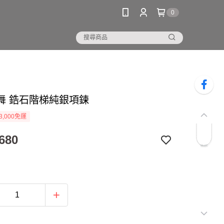
0
舞 鋯石階梯純銀項鍊
3,000免運
680