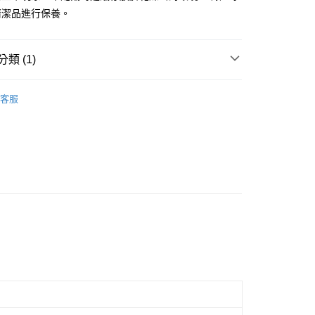
清潔品進行保養。
類 (1)
ing迷人純銀輕珠寶系列●
Dancing Stones．漫舞階梯
客服