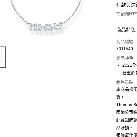
付款與運
宅配滿NT$
付款方式
商品特色
信用卡一
商品編號
7011540
悠遊付
商品特色
ATM付款
2021
著重於
銷售重點
運送方式
本商品採
黑貓宅急
貨。
每筆NT$1
Thoma
國總公司
配戴銀飾
品汙損。
銀飾氧化