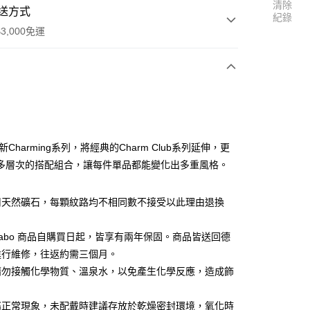
清除
送方式
紀錄
3,000免運
次付款
全新Charming系列，將經典的Charm Club系列延伸，更
多層次的搭配組合，讓每件單品都能變化出多重風格。
用天然礦石，每顆紋路均不相同數不接受以此理由退換
便
00，滿NT$3,000(含以上)免運費
s Sabo 商品自購買日起，皆享有兩年保固。商品皆送回德
進行維修，往返約需三個月。
請勿接觸化學物質、溫泉水，以免產生化學反應，造成飾
屬正常現象，未配戴時建議存放於乾燥密封環境，氧化時