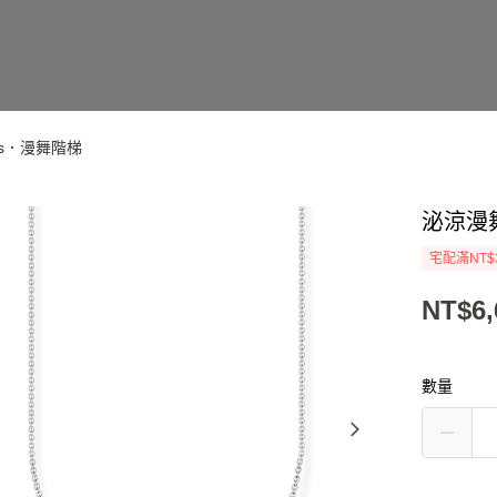
ones．漫舞階梯
泌涼漫
宅配滿NT$
NT$6,
數量