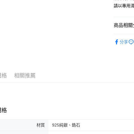
請以專用
商品相關分
●Charm
分享
規格
相關推薦
規格
材質
925純銀、鋯石