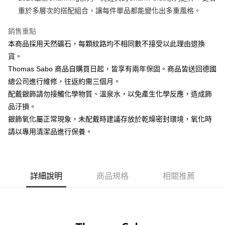
重於多層次的搭配組合，讓每件單品都能變化出多重風格。
運送方式
銷售重點
黑貓宅急便
本商品採用天然礦石，每顆紋路均不相同數不接受以此理由退換
每筆NT$100，滿NT$3,000(含以上)免運費
貨。
Thomas Sabo 商品自購買日起，皆享有兩年保固。商品皆送回德國
總公司進行維修，往返約需三個月。
配戴銀飾請勿接觸化學物質、溫泉水，以免產生化學反應，造成飾
品汙損。
銀飾氧化屬正常現象，未配戴時建議存放於乾燥密封環境，氧化時
請以專用清潔品進行保養。
詳細說明
商品規格
相關推薦