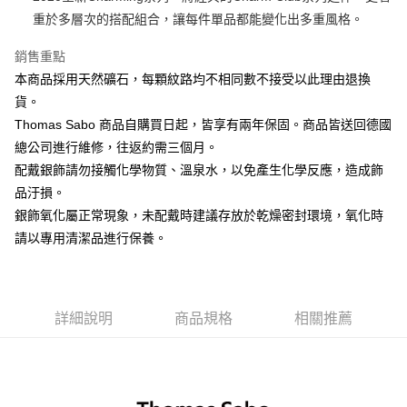
重於多層次的搭配組合，讓每件單品都能變化出多重風格。
運送方式
銷售重點
黑貓宅急便
本商品採用天然礦石，每顆紋路均不相同數不接受以此理由退換
每筆NT$100，滿NT$3,000(含以上)免運費
貨。
Thomas Sabo 商品自購買日起，皆享有兩年保固。商品皆送回德國
總公司進行維修，往返約需三個月。
配戴銀飾請勿接觸化學物質、溫泉水，以免產生化學反應，造成飾
品汙損。
銀飾氧化屬正常現象，未配戴時建議存放於乾燥密封環境，氧化時
請以專用清潔品進行保養。
詳細說明
商品規格
相關推薦