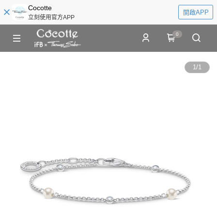
Cocotte
開啟APP
立刻使用官方APP
0
1
/
1