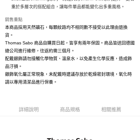
重於多層次的搭配組合，讓每件單品都能變化出多重風格。
運送方式
銷售重點
黑貓宅急便
本商品採用天然礦石，每顆紋路均不相同數不接受以此理由退換
每筆NT$100，滿NT$3,000(含以上)免運費
貨。
Thomas Sabo 商品自購買日起，皆享有兩年保固。商品皆送回德國
總公司進行維修，往返約需三個月。
配戴銀飾請勿接觸化學物質、溫泉水，以免產生化學反應，造成飾
品汙損。
銀飾氧化屬正常現象，未配戴時建議存放於乾燥密封環境，氧化時
請以專用清潔品進行保養。
詳細說明
商品規格
相關推薦