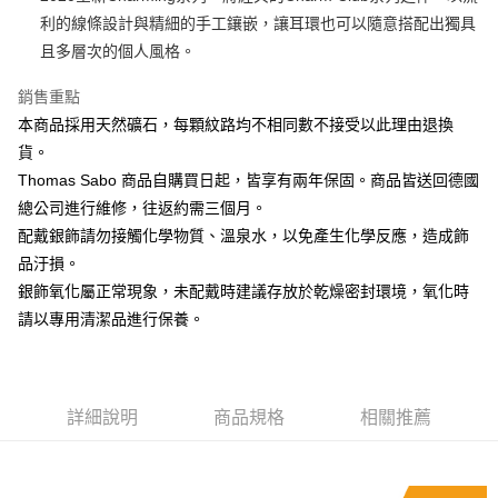
利的線條設計與精細的手工鑲嵌，讓耳環也可以隨意搭配出獨具
運送方式
且多層次的個人風格。
黑貓宅急便
銷售重點
每筆NT$100，滿NT$3,000(含以上)免運費
本商品採用天然礦石，每顆紋路均不相同數不接受以此理由退換
貨。
Thomas Sabo 商品自購買日起，皆享有兩年保固。商品皆送回德國
總公司進行維修，往返約需三個月。
配戴銀飾請勿接觸化學物質、溫泉水，以免產生化學反應，造成飾
品汙損。
銀飾氧化屬正常現象，未配戴時建議存放於乾燥密封環境，氧化時
請以專用清潔品進行保養。
詳細說明
商品規格
相關推薦