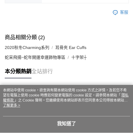
客服
商品相關分類 (2)
2020秋冬Charming系列
耳骨夾 Ear Cuffs
蛇采飛揚~蛇年開運幸運飾物專區
十字架┼
本分類熱銷
全站排行
本網站中使用 cookie，欲查詢有關本網站使用 cookie 方式之詳情，及若您不希
熱門標籤
望在電腦上使用 cookie 時應如何變更電腦的 cookie 設定，請參閱本網站「
隱私
權條款
」之 Cookie 聲明。您繼續使用本網站即表示您同意本公司得按本網站使
用條款之 Cookie 聲明使用 cookie。
了解更多 >
我知道了