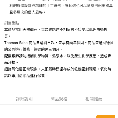
利的線條設計與精細的手工鑲嵌，讓耳環也可以隨意搭配出獨具
運送方式
且多層次的個人風格。
黑貓宅急便
銷售重點
每筆NT$100，滿NT$3,000(含以上)免運費
本商品採用天然礦石，每顆紋路均不相同數不接受以此理由退換
貨。
Thomas Sabo 商品自購買日起，皆享有兩年保固。商品皆送回德國
總公司進行維修，往返約需三個月。
配戴銀飾請勿接觸化學物質、溫泉水，以免產生化學反應，造成飾
品汙損。
銀飾氧化屬正常現象，未配戴時建議存放於乾燥密封環境，氧化時
請以專用清潔品進行保養。
詳細說明
商品規格
相關推薦