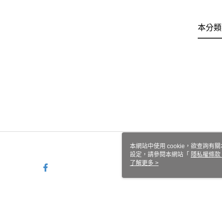
本分類
本網站中使用 cookie，欲查詢有關
設定，請參閱本網站「
隱私權條款
使用 cookie。
了解更多 >