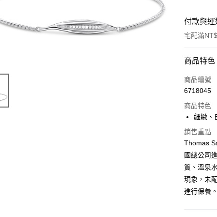
付款與運
宅配滿NT$
付款方式
商品特色
信用卡一
商品編號
6718045
Apple Pay
商品特色
悠遊付
細緻、
ATM付款
銷售重點
Thoma
國總公司
運送方式
質、溫泉
現象，未
黑貓宅急
進行保養
每筆NT$1