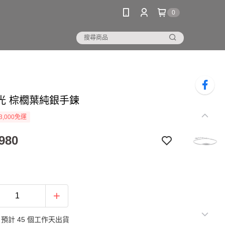
0
光 棕櫚葉純銀手鍊
3,000免運
980
預計 45 個工作天出貨