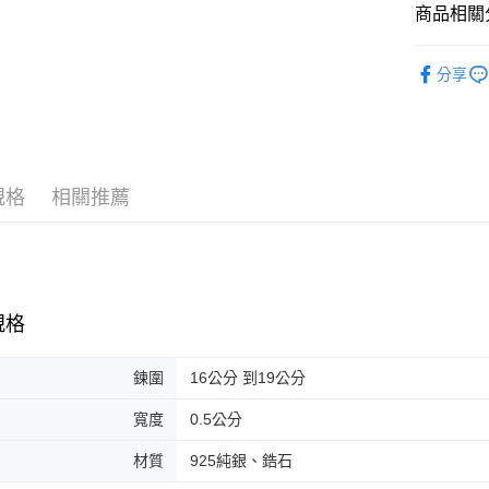
商品相關分
依系列挑
分享
手鍊 Brace
規格
相關推薦
規格
鍊圍
16公分 到19公分
寬度
0.5公分
材質
925純銀、鋯石