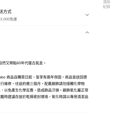
清除
紀錄
送方式
3,000免運
次付款
自然又帶點60年代復古氣息。
s Sabo 商品自購買日起，皆享有兩年保固。商品皆送回德
進行維修，往返約需三個月。配戴銀飾請勿接觸化學物
水，以免產生化學反應，造成飾品汙損。銀飾氧化屬正常
配戴時建議存放於乾燥密封環境，氧化時請以專用清潔品
便
。
00，滿NT$3,000(含以上)免運費