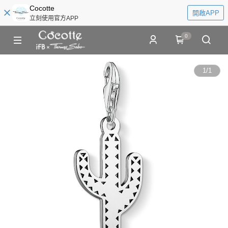
Cocotte
開啟APP
立刻使用官方APP
0
1
/
1