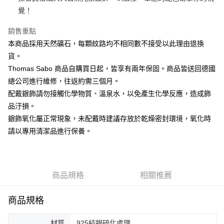
覺！
運送方式
銷售重點
黑貓宅急便
本商品採用天然礦石，每顆紋路均不相同數不接受以此理由退換
每筆NT$100，滿NT$3,000(含以上)免運費
貨。
Thomas Sabo 商品自購買日起，皆享有兩年保固。商品皆送回德國
總公司進行維修，往返約需三個月。
配戴銀飾請勿接觸化學物質、溫泉水，以免產生化學反應，造成飾
品汙損。
銀飾氧化屬正常現象，未配戴時建議存放於乾燥密封環境，氧化時
請以專用清潔品進行保養。
商品規格
相關推薦
商品規格
材質
925純銀硫化處理