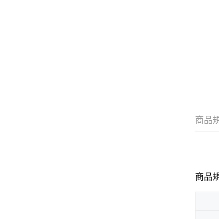
商品
商品