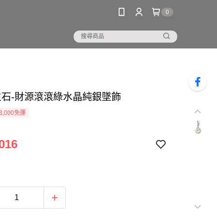
0
生石-財源滾滾綠水晶純銀墜飾
3,000免運
016