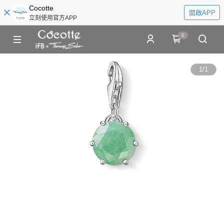
Cocotte
開啟APP
立刻使用官方APP
0
1
/
1