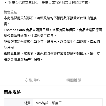
ATM付款
誕生石也稱為生日石，是生日或特別紀念日的最佳禮物。
銷售重點
運送方式
本商品採用天然礦石，每顆紋路均不相同數不接受以此理由退換
黑貓宅急便
貨。
每筆NT$100，滿NT$3,000(含以上)免運費
Thomas Sabo 商品自購買日起，皆享有兩年保固。商品皆送回德國
總公司進行維修，往返約需三個月。
配戴銀飾請勿接觸化學物質、溫泉水，以免產生化學反應，造成飾
品汙損。
銀飾氧化屬正常現象，未配戴時建議存放於乾燥密封環境，氧化時
請以專用清潔品進行保養。
商品規格
相關推薦
商品規格
材質
925純銀、印度玉