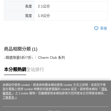
長度
2.1公分
寬度
1.0公分
客服
商品相關分類 (1)
↓精選限量5折/7折↓
Charm Club 系列
本分類熱銷
全站排行
本網站中使用 cookie，欲查詢有關本網站使用 cookie 方式之詳情，及若您不希
熱門標籤
望在電腦上使用 cookie 時應如何變更電腦的 cookie 設定，請參閱本網站「
隱私
權條款
」之 Cookie 聲明。您繼續使用本網站即表示您同意本公司得按本網站使
用條款之 Cookie 聲明使用 cookie。
了解更多 >