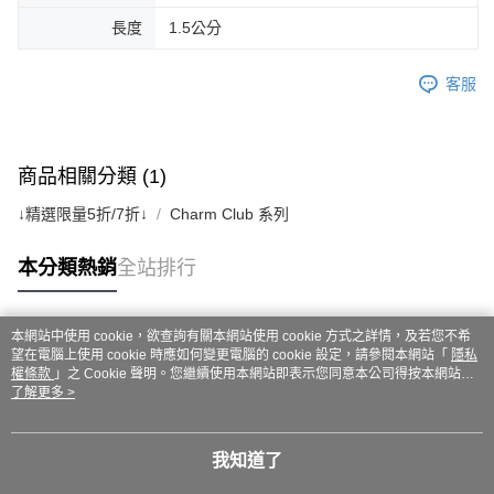
長度
1.5公分
客服
商品相關分類 (1)
↓精選限量5折/7折↓
Charm Club 系列
本分類熱銷
全站排行
本網站中使用 cookie，欲查詢有關本網站使用 cookie 方式之詳情，及若您不希
熱門標籤
望在電腦上使用 cookie 時應如何變更電腦的 cookie 設定，請參閱本網站「
隱私
權條款
」之 Cookie 聲明。您繼續使用本網站即表示您同意本公司得按本網站使
用條款之 Cookie 聲明使用 cookie。
了解更多 >
我知道了