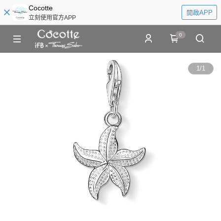
Cocotte
開啟APP
立刻使用官方APP
0
1
/
1