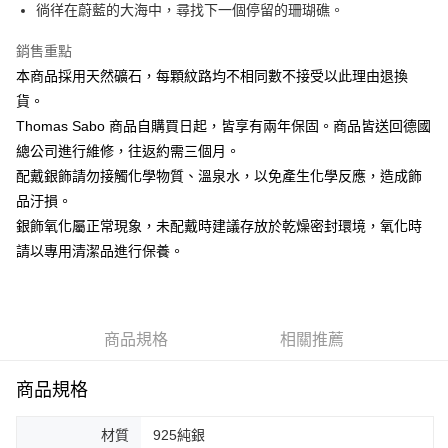
ATM付款
徜徉在蔚藍的大海中，尋找下一個停留的珊瑚礁。
銷售重點
運送方式
本商品採用天然礦石，每顆紋路均不相同數不接受以此理由退換
黑貓宅急便
貨。
每筆NT$100，滿NT$3,000(含以上)免運費
Thomas Sabo 商品自購買日起，皆享有兩年保固。商品皆送回德國
總公司進行維修，往返約需三個月。
配戴銀飾請勿接觸化學物質、溫泉水，以免產生化學反應，造成飾
品汙損。
銀飾氧化屬正常現象，未配戴時建議存放於乾燥密封環境，氧化時
請以專用清潔品進行保養。
商品規格
相關推薦
商品規格
材質
925純銀