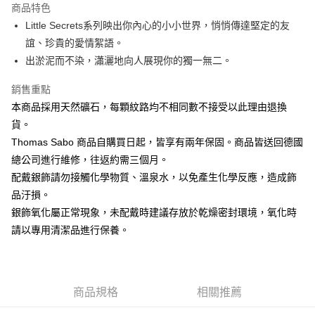
商品特色
ATM付款
Little Secrets系列映出你內心的小小世界，悄悄傳達堅定的友
誼、珍貴的愛情絮語。
運送方式
出淤泥而不染，瀟灑地向人展現你的獨一無二。
黑貓宅急便
銷售重點
每筆NT$100，滿NT$3,000(含以上)免運費
本商品採用天然礦石，每顆紋路均不相同數不接受以此理由退換
貨。
Thomas Sabo 商品自購買日起，皆享有兩年保固。商品皆送回德國
總公司進行維修，往返約需三個月。
配戴銀飾請勿接觸化學物質、溫泉水，以免產生化學反應，造成飾
品汙損。
銀飾氧化屬正常現象，未配戴時建議存放於乾燥密封環境，氧化時
請以專用清潔品進行保養。
商品規格
相關推薦