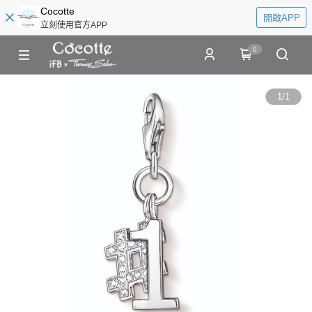
Cocotte
開啟APP
立刻使用官方APP
0
1
/
1