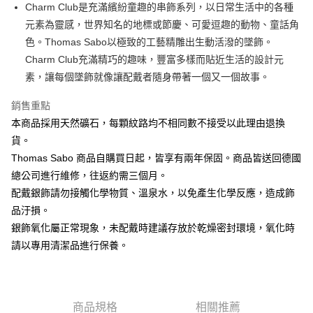
ATM付款
Charm Club是充滿繽紛童趣的串飾系列，以日常生活中的各種
元素為靈感，世界知名的地標或節慶、可愛逗趣的動物、童話角
運送方式
色。Thomas Sabo以極致的工藝精雕出生動活潑的墜飾。
Charm Club充滿精巧的趣味，豐富多樣而貼近生活的設計元
黑貓宅急便
素，讓每個墜飾就像讓配戴者隨身帶著一個又一個故事。
每筆NT$100，滿NT$3,000(含以上)免運費
銷售重點
本商品採用天然礦石，每顆紋路均不相同數不接受以此理由退換
貨。
Thomas Sabo 商品自購買日起，皆享有兩年保固。商品皆送回德國
總公司進行維修，往返約需三個月。
配戴銀飾請勿接觸化學物質、溫泉水，以免產生化學反應，造成飾
品汙損。
銀飾氧化屬正常現象，未配戴時建議存放於乾燥密封環境，氧化時
請以專用清潔品進行保養。
商品規格
相關推薦