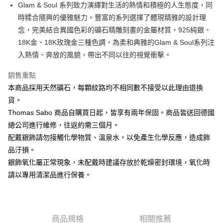
ATM付款
Glam & Soul 系列致力演繹對生活的熱情和積極的人生態度，同
時糅合隨興的優雅魅力。豐富的系列選擇了體現精雅的設計理
運送方式
念，完美結合異國色彩的礦石精雕刻畫的金屬材質，925純銀、
18K金、18K玫瑰金三種色調，為柔和典雅的Glam & Soul系列注
黑貓宅急便
入熱情、奔放的風貌，帶出不同以往的視覺衝擊。
每筆NT$100，滿NT$3,000(含以上)免運費
銷售重點
本商品採用天然礦石，每顆紋路均不相同數不接受以此理由退換
貨。
Thomas Sabo 商品自購買日起，皆享有兩年保固。商品皆送回德國
總公司進行維修，往返約需三個月。
配戴銀飾請勿接觸化學物質、溫泉水，以免產生化學反應，造成飾
品汙損。
銀飾氧化屬正常現象，未配戴時建議存放於乾燥密封環境，氧化時
請以專用清潔品進行保養。
商品規格
相關推薦