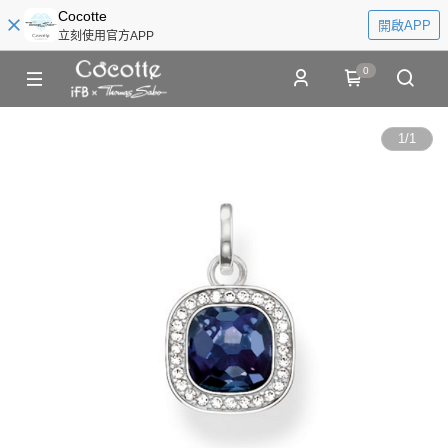
Cocotte
開啟APP
立刻使用官方APP
0
1
/
1