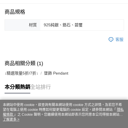
商品規格
材質
925純銀、鋯石、碧璽
客服
商品相關分類 (1)
↓精選限量5折/7折↓
墜飾 Pendant
本分類熱銷
全站排行
本網站中使用 cookie，欲查詢有關本網站使用 cookie 方式之詳情，及若您不希
熱門標籤
望在電腦上使用 cookie 時應如何變更電腦的 cookie 設定，請參閱本網站「
隱私
權條款
」之 Cookie 聲明。您繼續使用本網站即表示您同意本公司得按本網站使
用條款之 Cookie 聲明使用 cookie。
了解更多 >