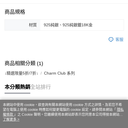
商品規格
材質
925純銀、925純銀鍍18K金
客服
商品相關分類 (1)
↓精選限量5折/7折↓
Charm Club 系列
本分類熱銷
全站排行
本網站中使用 cookie，欲查詢有關本網站使用 cookie 方式之詳情，及若您不希
熱門標籤
望在電腦上使用 cookie 時應如何變更電腦的 cookie 設定，請參閱本網站「
隱私
權條款
」之 Cookie 聲明。您繼續使用本網站即表示您同意本公司得按本網站使
用條款之 Cookie 聲明使用 cookie。
了解更多 >