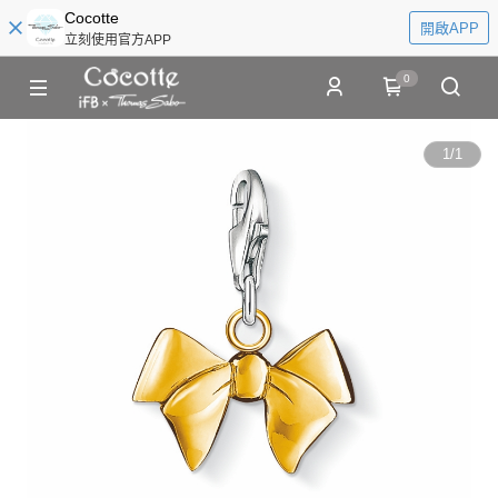
Cocotte
開啟APP
立刻使用官方APP
0
1
/
1