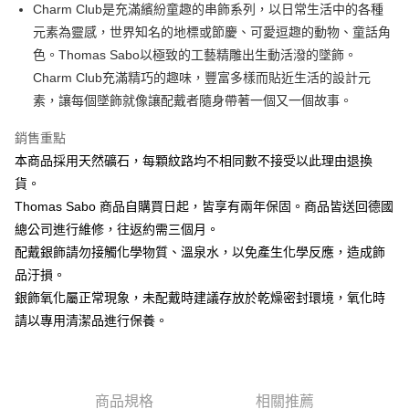
ATM付款
Charm Club是充滿繽紛童趣的串飾系列，以日常生活中的各種
元素為靈感，世界知名的地標或節慶、可愛逗趣的動物、童話角
運送方式
色。Thomas Sabo以極致的工藝精雕出生動活潑的墜飾。
Charm Club充滿精巧的趣味，豐富多樣而貼近生活的設計元
黑貓宅急便
素，讓每個墜飾就像讓配戴者隨身帶著一個又一個故事。
每筆NT$100，滿NT$3,000(含以上)免運費
銷售重點
本商品採用天然礦石，每顆紋路均不相同數不接受以此理由退換
貨。
Thomas Sabo 商品自購買日起，皆享有兩年保固。商品皆送回德國
總公司進行維修，往返約需三個月。
配戴銀飾請勿接觸化學物質、溫泉水，以免產生化學反應，造成飾
品汙損。
銀飾氧化屬正常現象，未配戴時建議存放於乾燥密封環境，氧化時
請以專用清潔品進行保養。
商品規格
相關推薦