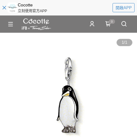
Cocotte
開啟APP
立刻使用官方APP
0
1
/
1