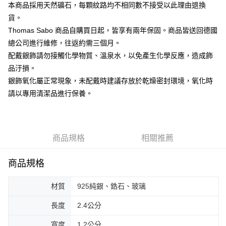
ATM付款
本商品採用天然礦石，每顆紋路均不相同數不接受以此理由退換
貨。
運送方式
Thomas Sabo 商品自購買日起，皆享有兩年保固。商品皆送回德國
總公司進行維修，往返約需三個月。
黑貓宅急便
配戴銀飾請勿接觸化學物質、溫泉水，以免產生化學反應，造成飾
每筆NT$100，滿NT$3,000(含以上)免運費
品汙損。
銀飾氧化屬正常現象，未配戴時建議存放於乾燥密封環境，氧化時
請以專用清潔品進行保養。
商品規格
相關推薦
商品規格
材質
925純銀、鋯石、玻璃
長度
2.4公分
寬度
1.2公分