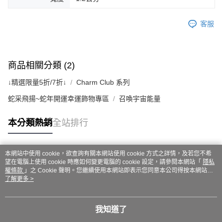
客服
商品相關分類 (2)
↓精選限量5折/7折↓
Charm Club 系列
蛇采飛揚~蛇年開運幸運飾物專區
召喚宇宙能量
本分類熱銷
全站排行
本網站中使用 cookie，欲查詢有關本網站使用 cookie 方式之詳情，及若您不希
熱門標籤
望在電腦上使用 cookie 時應如何變更電腦的 cookie 設定，請參閱本網站「
隱私
權條款
」之 Cookie 聲明。您繼續使用本網站即表示您同意本公司得按本網站使
用條款之 Cookie 聲明使用 cookie。
了解更多 >
我知道了