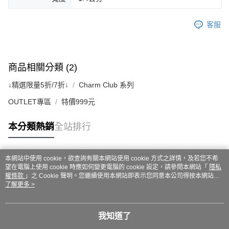
客服
商品相關分類 (2)
↓精選限量5折/7折↓
Charm Club 系列
OUTLET專區
特價999元
本分類熱銷
全站排行
本網站中使用 cookie，欲查詢有關本網站使用 cookie 方式之詳情，及若您不希
熱門標籤
望在電腦上使用 cookie 時應如何變更電腦的 cookie 設定，請參閱本網站「
隱私
權條款
」之 Cookie 聲明。您繼續使用本網站即表示您同意本公司得按本網站使
用條款之 Cookie 聲明使用 cookie。
了解更多 >
我知道了