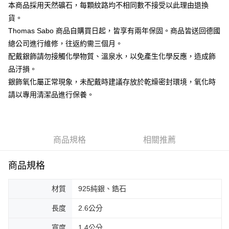
ATM付款
本商品採用天然礦石，每顆紋路均不相同數不接受以此理由退換
貨。
運送方式
Thomas Sabo 商品自購買日起，皆享有兩年保固。商品皆送回德國
總公司進行維修，往返約需三個月。
黑貓宅急便
配戴銀飾請勿接觸化學物質、溫泉水，以免產生化學反應，造成飾
每筆NT$100，滿NT$3,000(含以上)免運費
品汙損。
銀飾氧化屬正常現象，未配戴時建議存放於乾燥密封環境，氧化時
請以專用清潔品進行保養。
商品規格
相關推薦
商品規格
材質
925純銀、鋯石
長度
2.6公分
寬度
1.4公分