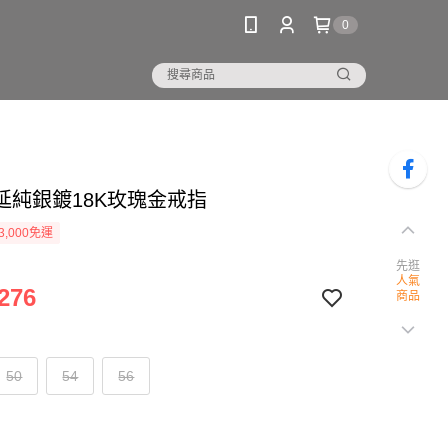
0
延純銀鍍18K玫瑰金戒指
3,000免運
先逛
人氣
276
商品
50
54
56