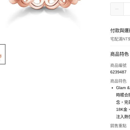
付款與運
宅配滿NT$
付款方式
商品特色
信用卡一
商品編號
6239487
Apple Pay
商品特色
悠遊付
Glam
時糅合
ATM付款
念，完
18K金
運送方式
注入熱
銷售重點
黑貓宅急