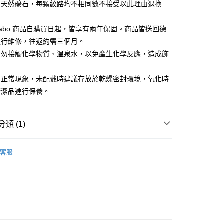
用天然礦石，每顆紋路均不相同數不接受以此理由退換
00，滿NT$3,000(含以上)免運費
s Sabo 商品自購買日起，皆享有兩年保固。商品皆送回德
進行維修，往返約需三個月。
請勿接觸化學物質、溫泉水，以免產生化學反應，造成飾
屬正常現象，未配戴時建議存放於乾燥密封環境，氧化時
清潔品進行保養。
類 (1)
折/7折↓
戒指 Ring
客服