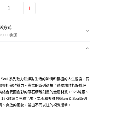
送方式
3,000免運
次付款
 & Soul 系列致力演繹對生活的熱情和積極的人生態度，同
隨興的優雅魅力。豐富的系列選擇了體現精雅的設計理
美結合異國色彩的礦石精雕刻畫的金屬材質，925純銀、
、18K玫瑰金三種色調，為柔和典雅的Glam & Soul系列
情、奔放的風貌，帶出不同以往的視覺衝擊。
便