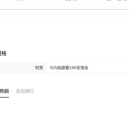
規格
材質
925純銀鍍18K玫瑰金
熱銷
全站排行