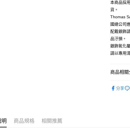
本商品採
每筆NT$1
貨。
Thoma
國總公司
配戴銀飾
品汙損。
銀飾氧化
請以專用
商品相關分
↓精選限量5
分享
說明
商品規格
相關推薦