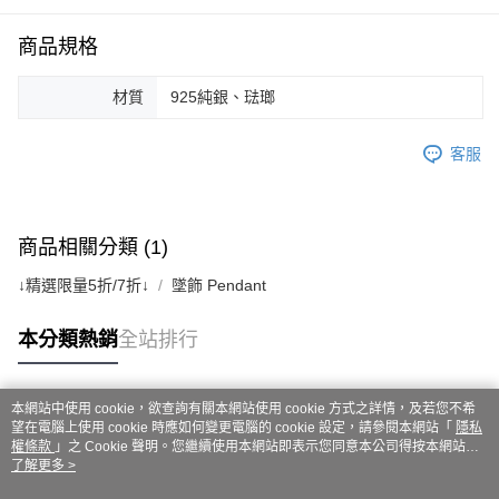
商品規格
材質
925純銀、琺瑯
客服
商品相關分類 (1)
↓精選限量5折/7折↓
墜飾 Pendant
本分類熱銷
全站排行
本網站中使用 cookie，欲查詢有關本網站使用 cookie 方式之詳情，及若您不希
熱門標籤
望在電腦上使用 cookie 時應如何變更電腦的 cookie 設定，請參閱本網站「
隱私
權條款
」之 Cookie 聲明。您繼續使用本網站即表示您同意本公司得按本網站使
用條款之 Cookie 聲明使用 cookie。
了解更多 >