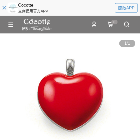
Cocotte
開啟APP
立刻使用官方APP
0
1
/
1