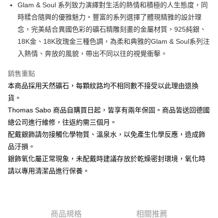
ATM付款
Glam & Soul 系列致力演繹對生活的熱情和積極的人生態度，同
時糅合隨興的優雅魅力。豐富的系列選擇了體現精雅的設計理
運送方式
念，完美結合異國色彩的礦石精雕刻畫的金屬材質，925純銀、
18K金、18K玫瑰金三種色調，為柔和典雅的Glam & Soul系列注
黑貓宅急便
入熱情、奔放的風貌，帶出不同以往的視覺衝擊。
每筆NT$100，滿NT$3,000(含以上)免運費
銷售重點
本商品採用天然礦石，每顆紋路均不相同數不接受以此理由退換
貨。
Thomas Sabo 商品自購買日起，皆享有兩年保固。商品皆送回德國
總公司進行維修，往返約需三個月。
配戴銀飾請勿接觸化學物質、溫泉水，以免產生化學反應，造成飾
品汙損。
銀飾氧化屬正常現象，未配戴時建議存放於乾燥密封環境，氧化時
請以專用清潔品進行保養。
商品規格
相關推薦