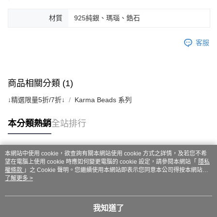
材質
925純銀、瑪瑙、鋯石
客服
商品相關分類 (1)
↓精選限量5折/7折↓
Karma Beads 系列
本分類熱銷
全站排行
本網站中使用 cookie，欲查詢有關本網站使用 cookie 方式之詳情，及若您不希
熱門標籤
望在電腦上使用 cookie 時應如何變更電腦的 cookie 設定，請參閱本網站「
隱私
權條款
」之 Cookie 聲明。您繼續使用本網站即表示您同意本公司得按本網站使
用條款之 Cookie 聲明使用 cookie。
了解更多 >
我知道了