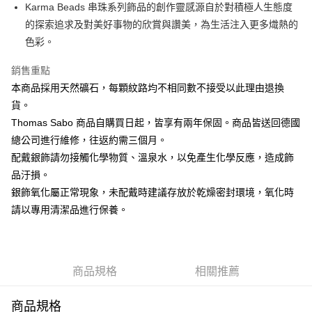
ATM付款
Karma Beads 串珠系列飾品的創作靈感源自於對積極人生態度
的探索追求及對美好事物的欣賞與讚美，為生活注入更多熾熱的
運送方式
色彩。
黑貓宅急便
銷售重點
每筆NT$100，滿NT$3,000(含以上)免運費
本商品採用天然礦石，每顆紋路均不相同數不接受以此理由退換
貨。
Thomas Sabo 商品自購買日起，皆享有兩年保固。商品皆送回德國
總公司進行維修，往返約需三個月。
配戴銀飾請勿接觸化學物質、溫泉水，以免產生化學反應，造成飾
品汙損。
銀飾氧化屬正常現象，未配戴時建議存放於乾燥密封環境，氧化時
請以專用清潔品進行保養。
商品規格
相關推薦
商品規格