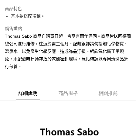
Apple Pay
商品特色
街口支付
基本款搭配項鍊。
悠遊付
銷售重點
Thomas Sabo 商品自購買日起，皆享有兩年保固。商品皆送回德國
ATM付款
總公司進行維修，往返約需三個月。配戴銀飾請勿接觸化學物質、
溫泉水，以免產生化學反應，造成飾品汙損。銀飾氧化屬正常現
運送方式
象，未配戴時建議存放於乾燥密封環境，氧化時請以專用清潔品進
黑貓宅急便
行保養。
每筆NT$100，滿NT$3,000(含以上)免運費
詳細說明
商品規格
相關推薦