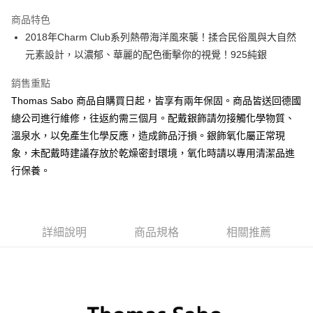
Apple Pay
商品特色
街口支付
2018年Charm Club系列熱帶海洋風來襲！揉合民俗風與大自然
元素設計，以濃郁、華麗的配色衝擊你的視覺！925純銀
悠遊付
銷售重點
ATM付款
Thomas Sabo 商品自購買日起，皆享有兩年保固。商品皆送回德國
總公司進行維修，往返約需三個月。配戴銀飾請勿接觸化學物質、
運送方式
溫泉水，以免產生化學反應，造成飾品汙損。銀飾氧化屬正常現
黑貓宅急便
象，未配戴時建議存放於乾燥密封環境，氧化時請以專用清潔品進
每筆NT$100，滿NT$3,000(含以上)免運費
行保養。
詳細說明
商品規格
相關推薦