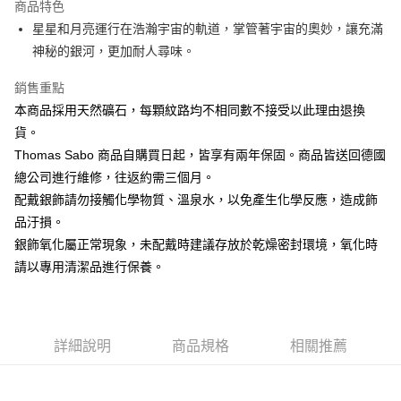
商品特色
悠遊付
星星和月亮運行在浩瀚宇宙的軌道，掌管著宇宙的奧妙，讓充滿
神秘的銀河，更加耐人尋味。
ATM付款
銷售重點
運送方式
本商品採用天然礦石，每顆紋路均不相同數不接受以此理由退換
黑貓宅急便
貨。
每筆NT$100，滿NT$3,000(含以上)免運費
Thomas Sabo 商品自購買日起，皆享有兩年保固。商品皆送回德國
總公司進行維修，往返約需三個月。
配戴銀飾請勿接觸化學物質、溫泉水，以免產生化學反應，造成飾
品汙損。
銀飾氧化屬正常現象，未配戴時建議存放於乾燥密封環境，氧化時
請以專用清潔品進行保養。
詳細說明
商品規格
相關推薦