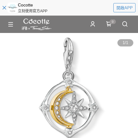
Cocotte
開啟APP
立刻使用官方APP
0
1
/
1