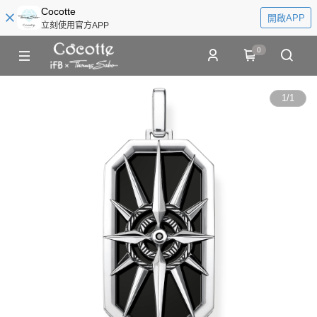
Cocotte
開啟APP
立刻使用官方APP
0
1
/
1