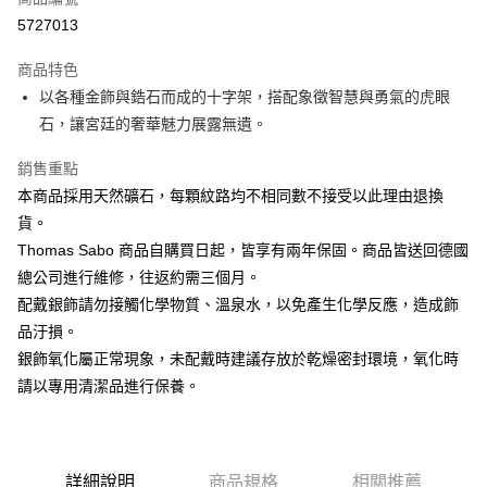
Apple Pay
5727013
街口支付
商品特色
悠遊付
以各種金飾與鋯石而成的十字架，搭配象徵智慧與勇氣的虎眼
石，讓宮廷的奢華魅力展露無遺。
ATM付款
銷售重點
運送方式
本商品採用天然礦石，每顆紋路均不相同數不接受以此理由退換
黑貓宅急便
貨。
每筆NT$100，滿NT$3,000(含以上)免運費
Thomas Sabo 商品自購買日起，皆享有兩年保固。商品皆送回德國
總公司進行維修，往返約需三個月。
配戴銀飾請勿接觸化學物質、溫泉水，以免產生化學反應，造成飾
品汙損。
銀飾氧化屬正常現象，未配戴時建議存放於乾燥密封環境，氧化時
請以專用清潔品進行保養。
詳細說明
商品規格
相關推薦