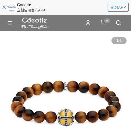
Cocotte
開啟APP
立刻使用官方APP
0
1
/
1