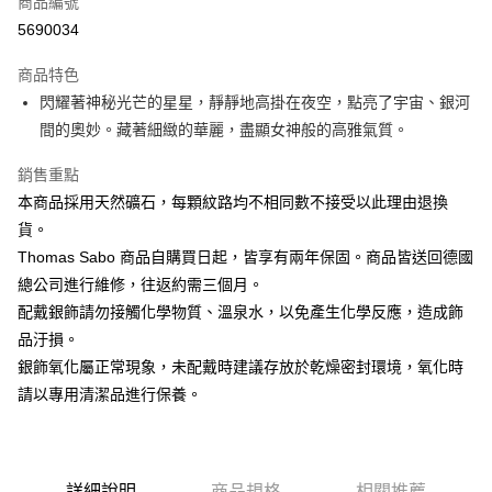
商品編號
Apple Pay
5690034
街口支付
商品特色
悠遊付
閃耀著神秘光芒的星星，靜靜地高掛在夜空，點亮了宇宙、銀河
間的奧妙。藏著細緻的華麗，盡顯女神般的高雅氣質。
ATM付款
銷售重點
運送方式
本商品採用天然礦石，每顆紋路均不相同數不接受以此理由退換
黑貓宅急便
貨。
每筆NT$100，滿NT$3,000(含以上)免運費
Thomas Sabo 商品自購買日起，皆享有兩年保固。商品皆送回德國
總公司進行維修，往返約需三個月。
配戴銀飾請勿接觸化學物質、溫泉水，以免產生化學反應，造成飾
品汙損。
銀飾氧化屬正常現象，未配戴時建議存放於乾燥密封環境，氧化時
請以專用清潔品進行保養。
詳細說明
商品規格
相關推薦