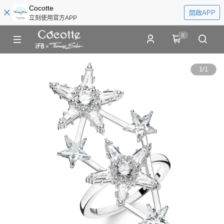
Cocotte
開啟APP
立刻使用官方APP
0
1
/
1