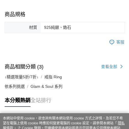
商品規格
材質
925純銀、鋯石
客服
商品相關分類 (3)
查看全部
↓精選限量5折/7折↓
戒指 Ring
依系列挑選
Glam & Soul 系列
本分類熱銷
全站排行
本網站中使用 cookie，欲查詢有關本網站使用 cookie 方式之詳情，及若您不希
熱門標籤
望在電腦上使用 cookie 時應如何變更電腦的 cookie 設定，請參閱本網站「
隱私
權條款
」之 Cookie 聲明。您繼續使用本網站即表示您同意本公司得按本網站使