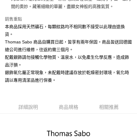
間的奧妙。藏著細緻的華麗，盡顯女神般的高雅氣質。
ATM付款
銷售重點
運送方式
本商品採用天然礦石，每顆紋路均不相同數不接受以此理由退換
黑貓宅急便
貨。
每筆NT$100，滿NT$3,000(含以上)免運費
Thomas Sabo 商品自購買日起，皆享有兩年保固。商品皆送回德國
總公司進行維修，往返約需三個月。
配戴銀飾請勿接觸化學物質、溫泉水，以免產生化學反應，造成飾
品汙損。
銀飾氧化屬正常現象，未配戴時建議存放於乾燥密封環境，氧化時
請以專用清潔品進行保養。
詳細說明
商品規格
相關推薦