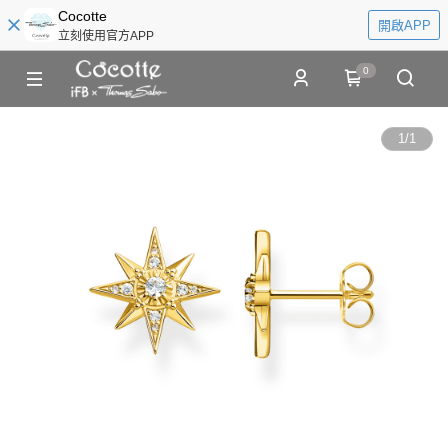
Cocotte
開啟APP
立刻使用官方APP
0
1
/
1