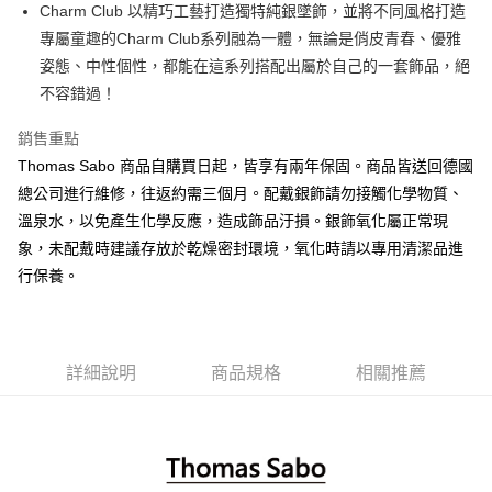
悠遊付
Charm Club 以精巧工藝打造獨特純銀墜飾，並將不同風格打造
專屬童趣的Charm Club系列融為一體，無論是俏皮青春、優雅
ATM付款
姿態、中性個性，都能在這系列搭配出屬於自己的一套飾品，絕
不容錯過！
運送方式
黑貓宅急便
銷售重點
每筆NT$100，滿NT$3,000(含以上)免運費
Thomas Sabo 商品自購買日起，皆享有兩年保固。商品皆送回德國
總公司進行維修，往返約需三個月。配戴銀飾請勿接觸化學物質、
溫泉水，以免產生化學反應，造成飾品汙損。銀飾氧化屬正常現
象，未配戴時建議存放於乾燥密封環境，氧化時請以專用清潔品進
行保養。
詳細說明
商品規格
相關推薦