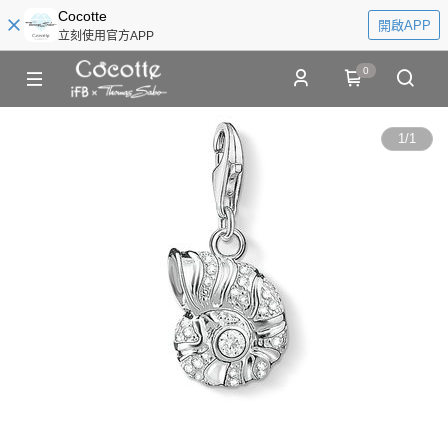
Cocotte
開啟APP
立刻使用官方APP
0
1
/
1