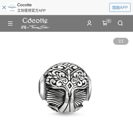
Cocotte
開啟APP
立刻使用官方APP
0
1
/
1