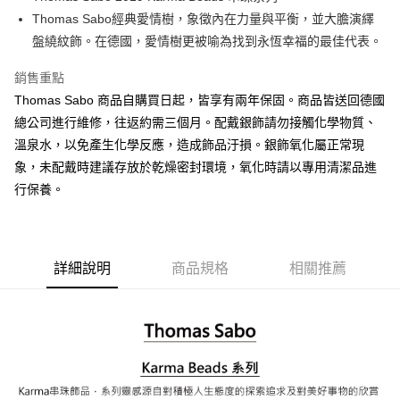
Thomas Sabo經典愛情樹，象徵內在力量與平衡，並大膽演繹
ATM付款
盤繞紋飾。在德國，愛情樹更被喻為找到永恆幸福的最佳代表。
運送方式
銷售重點
黑貓宅急便
Thomas Sabo 商品自購買日起，皆享有兩年保固。商品皆送回德國
每筆NT$100，滿NT$3,000(含以上)免運費
總公司進行維修，往返約需三個月。配戴銀飾請勿接觸化學物質、
溫泉水，以免產生化學反應，造成飾品汙損。銀飾氧化屬正常現
象，未配戴時建議存放於乾燥密封環境，氧化時請以專用清潔品進
行保養。
詳細說明
商品規格
相關推薦