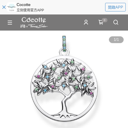
Cocotte
開啟APP
立刻使用官方APP
0
1
/
1