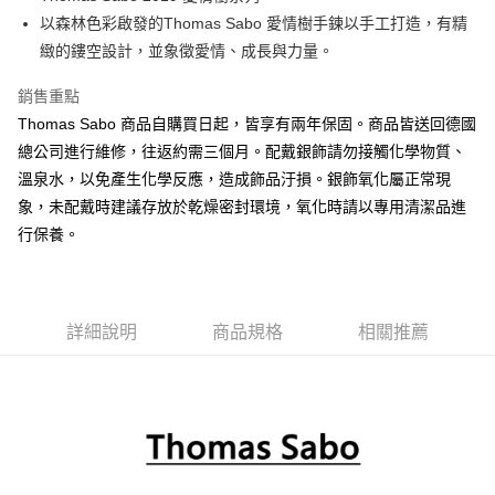
以森林色彩啟發的Thomas Sabo 愛情樹手鍊以手工打造，有精
ATM付款
緻的鏤空設計，並象徵愛情、成長與力量。
運送方式
銷售重點
黑貓宅急便
Thomas Sabo 商品自購買日起，皆享有兩年保固。商品皆送回德國
每筆NT$100，滿NT$3,000(含以上)免運費
總公司進行維修，往返約需三個月。配戴銀飾請勿接觸化學物質、
溫泉水，以免產生化學反應，造成飾品汙損。銀飾氧化屬正常現
象，未配戴時建議存放於乾燥密封環境，氧化時請以專用清潔品進
行保養。
詳細說明
商品規格
相關推薦