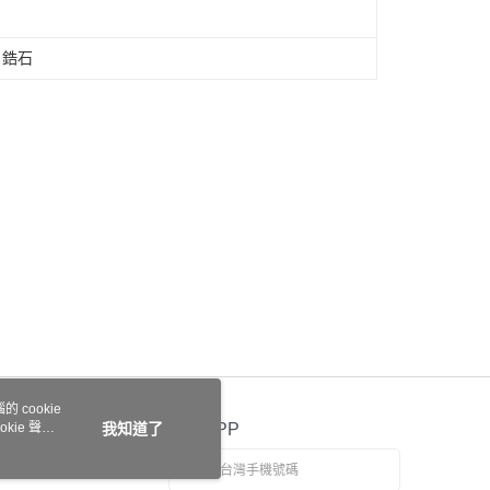
、鋯石
 cookie
kie 聲明
我知道了
官方APP