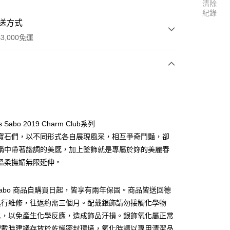
清除
紀錄
送方式
3,000免運
次付款
s Sabo 2019 Charm Club系列
寶石們，以不同形式各自展現風采，相互爭奇鬥豔，卻
稱中帶著諧調的美感，加上墜飾就是專屬於妳的美麗春
溫柔撫媚無限延伸。
s Sabo 商品自購買日起，皆享有兩年保固。商品皆送回德
進行維修，往返約需三個月。配戴銀飾請勿接觸化學物
便
水，以免產生化學反應，造成飾品汙損。銀飾氧化屬正常
00，滿NT$3,000(含以上)免運費
配戴時建議存放於乾燥密封環境，氧化時請以專用清潔品