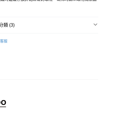
。
類 (3)
客服
選
Charm Club 系列
ub 系列
手鍊