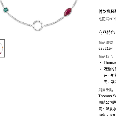
付款與運
宅配滿NT$
付款方式
商品特色
信用卡一
商品編號
5282154
Apple Pay
商品特色
街口支付
Thoma
活潑的
悠遊付
在不對
ATM付款
天，讓
銷售重點
Thoma
運送方式
國總公司
黑貓宅急
質、溫泉
每筆NT$1
現象，未