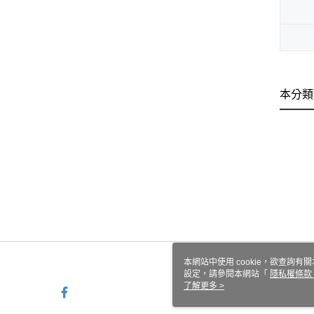
本分類
本網站中使用 cookie，欲查詢有關
設定，請參閱本網站「
隱私權條款
使用 cookie。
了解更多 >