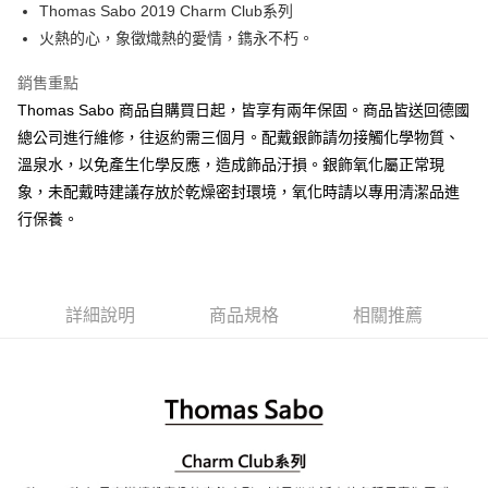
悠遊付
Thomas Sabo 2019 Charm Club系列
火熱的心，象徵熾熱的愛情，鐫永不朽。
ATM付款
銷售重點
運送方式
Thomas Sabo 商品自購買日起，皆享有兩年保固。商品皆送回德國
黑貓宅急便
總公司進行維修，往返約需三個月。配戴銀飾請勿接觸化學物質、
每筆NT$100，滿NT$3,000(含以上)免運費
溫泉水，以免產生化學反應，造成飾品汙損。銀飾氧化屬正常現
象，未配戴時建議存放於乾燥密封環境，氧化時請以專用清潔品進
行保養。
詳細說明
商品規格
相關推薦