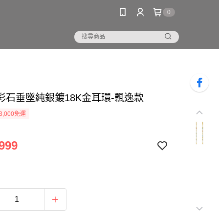
0
彩石垂墜純銀鍍18K金耳環-飄逸款
3,000免運
999