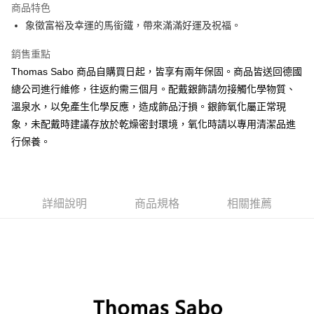
商品特色
悠遊付
象徵富裕及幸運的馬銜鐵，帶來滿滿好運及祝福。
ATM付款
銷售重點
Thomas Sabo 商品自購買日起，皆享有兩年保固。商品皆送回德國
運送方式
總公司進行維修，往返約需三個月。配戴銀飾請勿接觸化學物質、
黑貓宅急便
溫泉水，以免產生化學反應，造成飾品汙損。銀飾氧化屬正常現
每筆NT$100，滿NT$3,000(含以上)免運費
象，未配戴時建議存放於乾燥密封環境，氧化時請以專用清潔品進
行保養。
詳細說明
商品規格
相關推薦