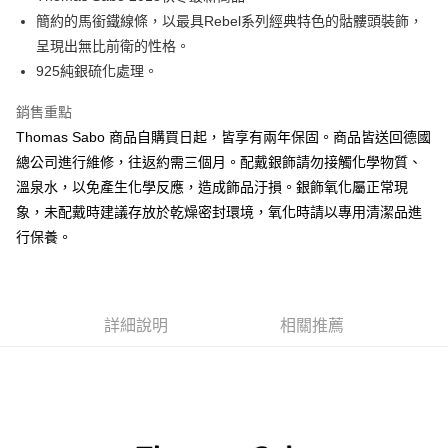
簡約的馬銜鐵線條，以最具Rebel系列經典特色的骷髏頭裝飾，
ATM付款
呈現出無比前衛的性格。
925純銀硫化處理。
運送方式
黑貓宅急便
銷售重點
每筆NT$100，滿NT$3,000(含以上)免運費
Thomas Sabo 商品自購買日起，皆享有兩年保固。商品皆送回德國
總公司進行維修，往返約需三個月。配戴銀飾請勿接觸化學物質、
溫泉水，以免產生化學反應，造成飾品汙損。銀飾氧化屬正常現
象，未配戴時建議存放於乾燥密封環境，氧化時請以專用清潔品進
行保養。
詳細說明
相關推薦