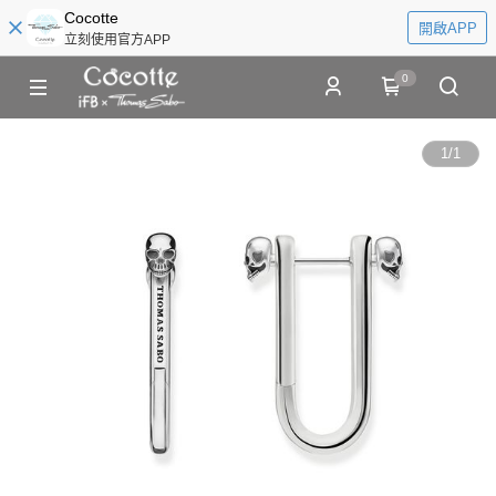
Cocotte
開啟APP
立刻使用官方APP
0
1
/
1