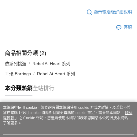
顯示電腦版詳細說明
客服
商品相關分類 (2)
依系列挑選
Rebel At Heart 系列
耳環 Earrings
Rebel At Heart 系列
本分類熱銷
全站排行
本網站中使用 cookie，欲查詢有關本網站使用 cookie 方式之詳情，及若您不希
熱門標籤
望在電腦上使用 cookie 時應如何變更電腦的 cookie 設定，請參閱本網站「
隱私
權條款
」之 Cookie 聲明。您繼續使用本網站即表示您同意本公司得按本網站使
用條款之 Cookie 聲明使用 cookie。
了解更多 >