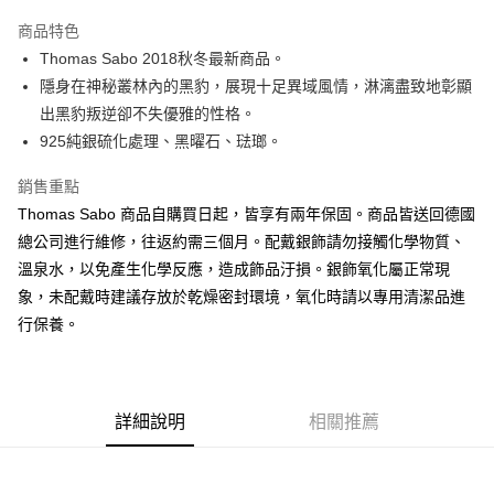
街口支付
商品特色
悠遊付
Thomas Sabo 2018秋冬最新商品。
隱身在神秘叢林內的黑豹，展現十足異域風情，淋漓盡致地彰顯
ATM付款
出黑豹叛逆卻不失優雅的性格。
925純銀硫化處理、黑曜石、琺瑯。
運送方式
黑貓宅急便
銷售重點
每筆NT$100，滿NT$3,000(含以上)免運費
Thomas Sabo 商品自購買日起，皆享有兩年保固。商品皆送回德國
總公司進行維修，往返約需三個月。配戴銀飾請勿接觸化學物質、
溫泉水，以免產生化學反應，造成飾品汙損。銀飾氧化屬正常現
象，未配戴時建議存放於乾燥密封環境，氧化時請以專用清潔品進
行保養。
詳細說明
相關推薦