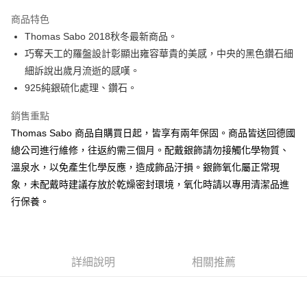
街口支付
商品特色
悠遊付
Thomas Sabo 2018秋冬最新商品。
巧奪天工的羅盤設計彰顯出雍容華貴的美感，中央的黑色鑽石細
ATM付款
細訴說出歲月流逝的感嘆。
925純銀硫化處理、鑽石。
運送方式
黑貓宅急便
銷售重點
每筆NT$100，滿NT$3,000(含以上)免運費
Thomas Sabo 商品自購買日起，皆享有兩年保固。商品皆送回德國
總公司進行維修，往返約需三個月。配戴銀飾請勿接觸化學物質、
溫泉水，以免產生化學反應，造成飾品汙損。銀飾氧化屬正常現
象，未配戴時建議存放於乾燥密封環境，氧化時請以專用清潔品進
行保養。
詳細說明
相關推薦