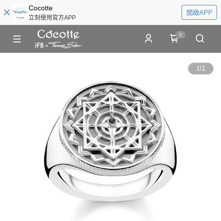
Cocotte
開啟APP
立刻使用官方APP
0
1
/
1