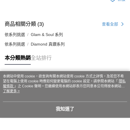
商品相關分類 (3)
查看全部
依系列挑選
Glam & Soul 系列
依系列挑選
Diamond 真鑽系列
本分類熱銷
全站排行
本網站中使用 cookie，欲查詢有關本網站使用 cookie 方式之詳情，及若您不希
熱門標籤
望在電腦上使用 cookie 時應如何變更電腦的 cookie 設定，請參閱本網站「
隱私
權條款
」之 Cookie 聲明。您繼續使用本網站即表示您同意本公司得按本網站使
用條款之 Cookie 聲明使用 cookie。
了解更多 >
我知道了