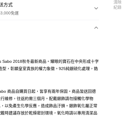
清除
送方式
紀錄
3,000免運
次付款
as Sabo 2018秋冬最新商品。耀眼的寶石在中央形成十字
造型，彰顯皇室貴族的權力象徵。925純銀硫化處理，鋯
s Sabo 商品自購買日起，皆享有兩年保固。商品皆送回德
進行維修，往返約需三個月。配戴銀飾請勿接觸化學物
水，以免產生化學反應，造成飾品汙損。銀飾氧化屬正常
便
配戴時建議存放於乾燥密封環境，氧化時請以專用清潔品
00，滿NT$3,000(含以上)免運費
。