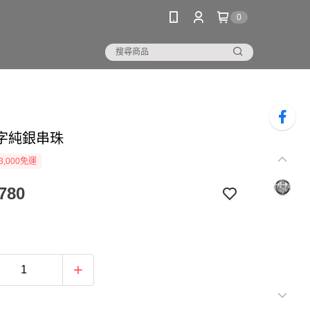
0
字純銀串珠
3,000免運
780