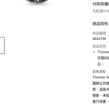
付款與運
宅配滿NT$
付款方式
商品特色
信用卡一
商品編號
4844799
Apple Pay
商品特色
街口支付
Thom
交錯的
悠遊付
石。
ATM付款
銷售重點
Thoma
國總公司
運送方式
質、溫泉
黑貓宅急
現象，未
每筆NT$1
進行保養