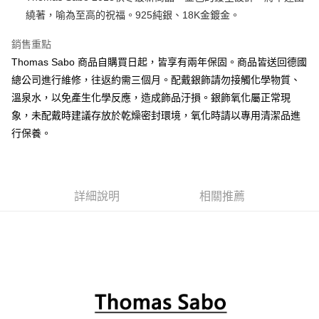
繞著，喻為至高的祝福。925純銀、18K金鍍金。
ATM付款
銷售重點
運送方式
Thomas Sabo 商品自購買日起，皆享有兩年保固。商品皆送回德國
黑貓宅急便
總公司進行維修，往返約需三個月。配戴銀飾請勿接觸化學物質、
每筆NT$100，滿NT$3,000(含以上)免運費
溫泉水，以免產生化學反應，造成飾品汙損。銀飾氧化屬正常現
象，未配戴時建議存放於乾燥密封環境，氧化時請以專用清潔品進
行保養。
詳細說明
相關推薦