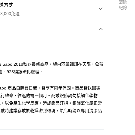
清除
送方式
紀錄
3,000免運
次付款
as Sabo 2018秋冬最新商品。銀白羽翼翱翔在天際，象徵
由。925純銀硫化處理。
s Sabo 商品自購買日起，皆享有兩年保固。商品皆送回德
進行維修，往返約需三個月。配戴銀飾請勿接觸化學物
水，以免產生化學反應，造成飾品汙損。銀飾氧化屬正常
配戴時建議存放於乾燥密封環境，氧化時請以專用清潔品
便
。
00，滿NT$3,000(含以上)免運費