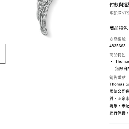
付款與運
宅配滿NT$
付款方式
商品特色
信用卡一
商品編號
4835663
Apple Pay
商品特色
街口支付
Thom
無限自
悠遊付
銷售重點
ATM付款
Thoma
國總公司
質、溫泉
運送方式
現象，未
黑貓宅急
進行保養
每筆NT$1