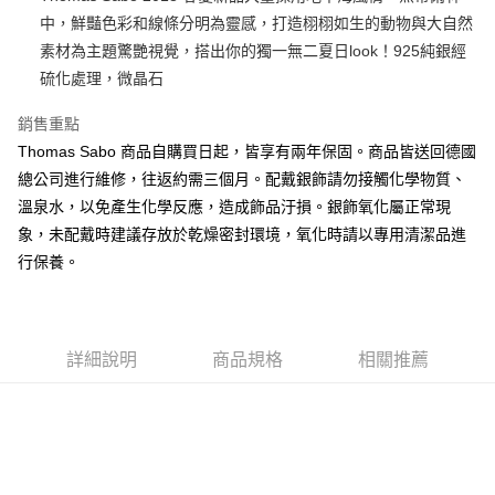
中，鮮豔色彩和線條分明為靈感，打造栩栩如生的動物與大自然
悠遊付
素材為主題驚艷視覺，搭出你的獨一無二夏日look！925純銀經
ATM付款
硫化處理，微晶石
銷售重點
運送方式
Thomas Sabo 商品自購買日起，皆享有兩年保固。商品皆送回德國
黑貓宅急便
總公司進行維修，往返約需三個月。配戴銀飾請勿接觸化學物質、
每筆NT$100，滿NT$3,000(含以上)免運費
溫泉水，以免產生化學反應，造成飾品汙損。銀飾氧化屬正常現
象，未配戴時建議存放於乾燥密封環境，氧化時請以專用清潔品進
行保養。
詳細說明
商品規格
相關推薦