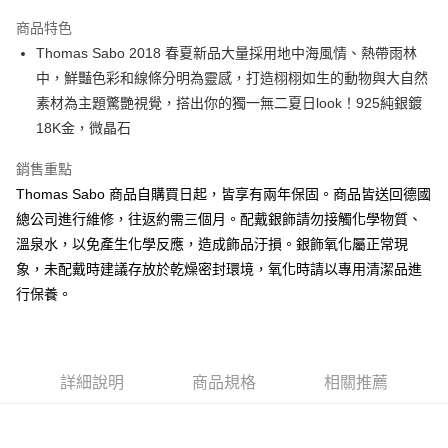
Apple Pay
商品特色
街口支付
Thomas Sabo 2018 春夏新品大量採用地中海風情、熱帶雨林
中，鮮豔色彩和線條分明為靈感，打造栩栩如生的動物與大自然
悠遊付
素材為主題驚艷視覺，搭出你的獨一無二夏日look！925純銀鍍
ATM付款
18K金，微晶石
銷售重點
運送方式
Thomas Sabo 商品自購買日起，皆享有兩年保固。商品皆送回德國
黑貓宅急便
總公司進行維修，往返約需三個月。配戴銀飾請勿接觸化學物質、
每筆NT$100，滿NT$3,000(含以上)免運費
溫泉水，以免產生化學反應，造成飾品汙損。銀飾氧化屬正常現
象，未配戴時建議存放於乾燥密封環境，氧化時請以專用清潔品進
行保養。
詳細說明
商品規格
相關推薦