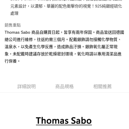
元素設計，以濃郁、華麗的配色衝擊你的視覺！925純銀經硫化
悠遊付
處理
ATM付款
銷售重點
Thomas Sabo 商品自購買日起，皆享有兩年保固。商品皆送回德國
運送方式
總公司進行維修，往返約需三個月。配戴銀飾請勿接觸化學物質、
黑貓宅急便
溫泉水，以免產生化學反應，造成飾品汙損。銀飾氧化屬正常現
每筆NT$100，滿NT$3,000(含以上)免運費
象，未配戴時建議存放於乾燥密封環境，氧化時請以專用清潔品進
行保養。
詳細說明
商品規格
相關推薦